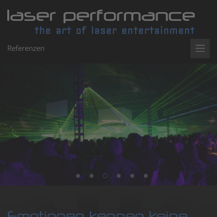
Lasersh
by
Referenzen
LASER
Perform
|
Lasersh
und
Emotionen kennen keine