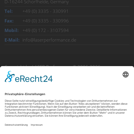
D-16244 Schorfheide, Germany
Tel:
+49 (0) 3335 - 330991
Fax:
+49 (0) 3335 - 330996
Mobil:
+49 (0) 172 - 3107594
E-Mail:
info@laserperformance.de
Copyright by LASER Performance® 2006-2026
Kontakt
Impressum
Datenschutzerklärung
Cookie-Einstellungen
english version