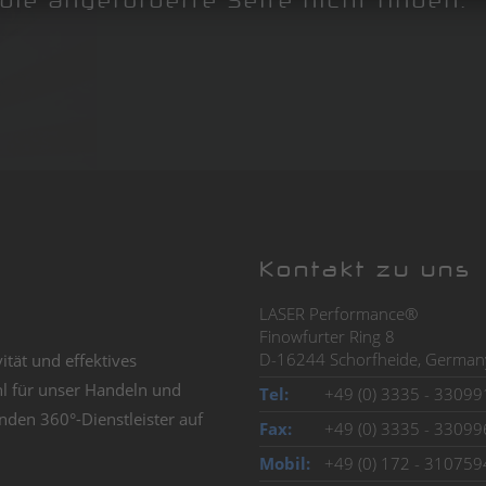
die angeforderte Seite nicht finden.
Kontakt zu uns
LASER Performance®
Finowfurter Ring 8
D-16244 Schorfheide, German
vität und effektives
Unser Anspruch an uns selbst laut
hl für unser Handeln und
Geschäftsfeld sind Darbietungen, 
Tel:
+49 (0) 3335 - 33099
nden 360°-Dienstleister auf
Leistungsvermögen spiegeln. Aus 
Fax:
+49 (0) 3335 - 33099
Performance mit seiner Doppelbe
Mobil:
+49 (0) 172 - 310759