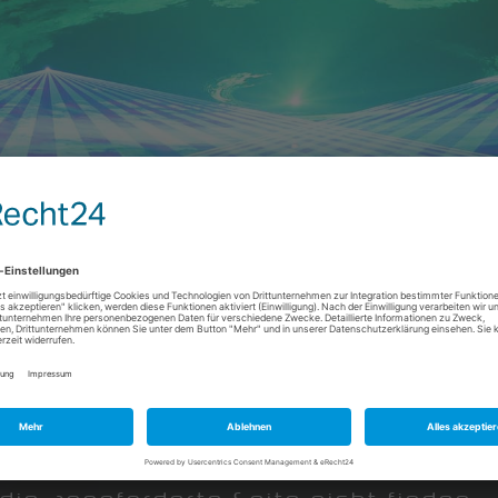
aser,
sional
show
tainment
04