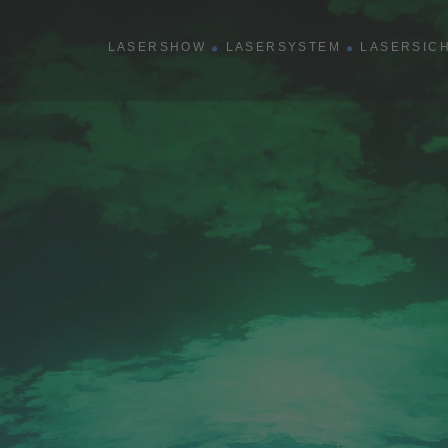
show
LASERSHOW
LASERSYSTEM
LASERSIC
R
rmance
shows