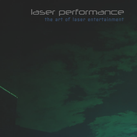
Laser
by
LASE
Perfo
|
Laser
und