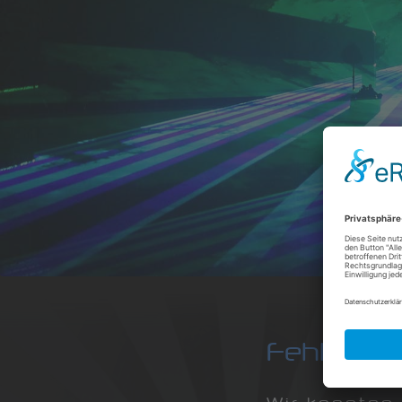
Showl
profes
Laser
Enter
Fehler 4